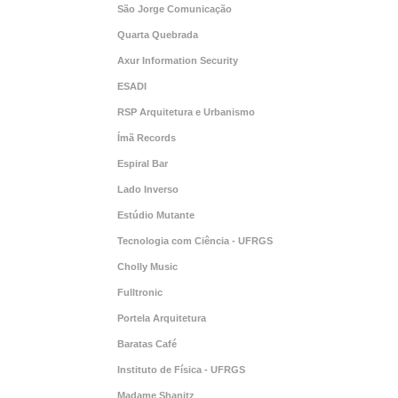
São Jorge Comunicação
Quarta Quebrada
Axur Information Security
ESADI
RSP Arquitetura e Urbanismo
Ímã Records
Espiral Bar
Lado Inverso
Estúdio Mutante
Tecnologia com Ciência - UFRGS
Cholly Music
Fulltronic
Portela Arquitetura
Baratas Café
Instituto de Física - UFRGS
Madame Shanitz