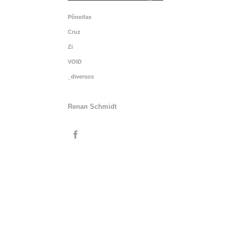
Pôneifax
Cruz
Zi
VOID
_diversos
Renan Schmidt