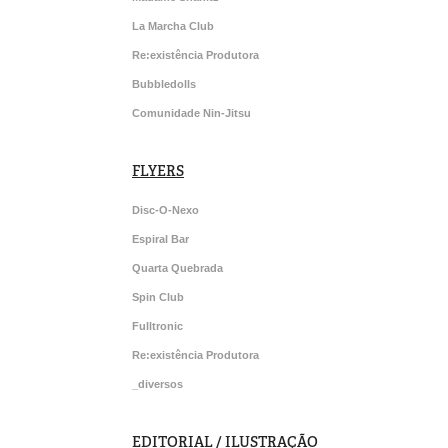
La Marcha Club
Re:existência Produtora
Bubbledolls
Comunidade Nin-Jitsu
FLYERS
Disc-O-Nexo
Espiral Bar
Quarta Quebrada
Spin Club
Fulltronic
Re:existência Produtora
_diversos
EDITORIAL / ILUSTRAÇÃO