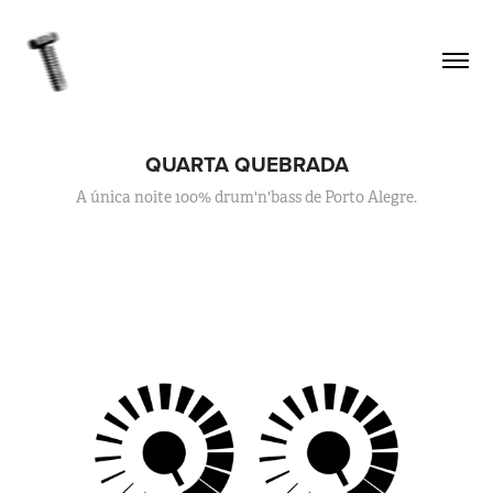
QUARTA QUEBRADA
A única noite 100% drum'n'bass de Porto Alegre.